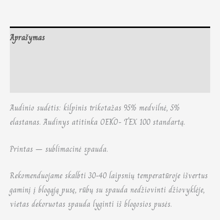
Aprašymas
Papildoma informacija
Atsiliepimai (0)
Audinio sudėtis: kilpinis trikotažas 95% medvilnė, 5%
elastanas. Audinys atitinka OEKO- TEX 100 standartą.
Printas – sublimacinė spauda.
Rekomenduojame skalbti 30-40 laipsnių temperatūroje išvertus
gaminį į blogąją pusę, rūbų su spauda nedžiovinti džiovyklėje,
vietas dekoruotas spauda lyginti iš blogosios pusės.