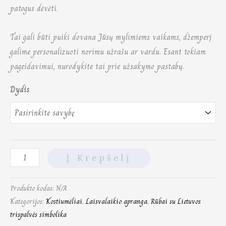
patogus dėvėti.
Tai gali būti puiki dovana Jūsų mylimiems vaikams, džemperį
galime personalizuoti norimu užrašu ar vardu. Esant tokiam
pageidavimui, nurodykite tai prie užsakymo pastabų.
Dydis
Į Krepšelį
Produkto kodas:
N/A
Kategorijos:
Kostiumėliai
,
Laisvalaikio apranga
,
Rūbai su Lietuvos
trispalvės simbolika