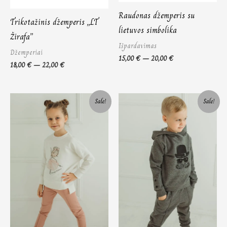
Raudonas džemperis su
Trikotažinis džemperis „LT
lietuvos simbolika
Žirafa”
Išpardavimas
Džemperiai
15,00
€
–
20,00
€
18,00
€
–
22,00
€
Original
Current
Original
Current
Sale!
Sale!
price
price
price
price
was:
is:
was:
is:
33,00 €.
20,00 €.
36,00 €.
26,00 €.