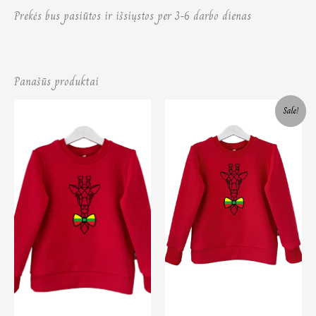
Prekės bus pasiūtos ir išsiųstos per 3-6 darbo dienas
Panašūs produktai
Price
Price
Sale!
range:
range:
18,00 €
15,00 €
through
through
22,00 €
20,00 €