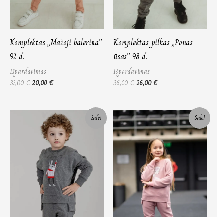
Komplektas ,,Mažoji balerina”
Komplektas pilkas ,,Ponas
92 d.
ūsas” 98 d.
Išpardavimas
Išpardavimas
33,00
€
20,00
€
36,00
€
26,00
€
Original
Current
Price
Sale!
Sale!
price
price
range:
was:
is:
32,00 €
36,00 €.
28,00 €.
through
35,00 €