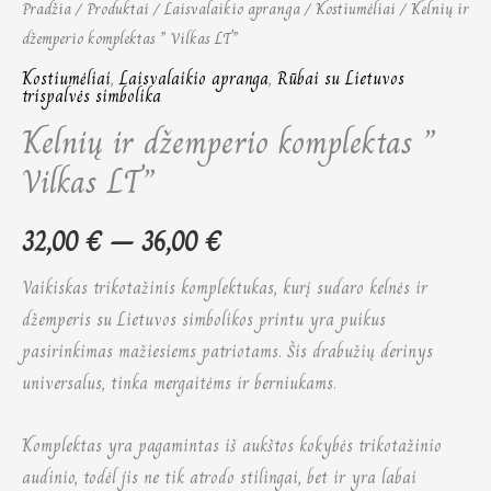
Pradžia
/
Produktai
/
Laisvalaikio apranga
/
Kostiumėliai
/ Kelnių ir
džemperio komplektas ” Vilkas LT”
Kostiumėliai
,
Laisvalaikio apranga
,
Rūbai su Lietuvos
trispalvės simbolika
Kelnių ir džemperio komplektas ”
Vilkas LT”
32,00
€
–
36,00
€
Vaikiskas trikotažinis komplektukas, kurį sudaro kelnės ir
džemperis su Lietuvos simbolikos printu yra puikus
pasirinkimas mažiesiems patriotams. Šis drabužių derinys
universalus, tinka mergaitėms ir berniukams.
Komplektas yra pagamintas iš aukštos kokybės trikotažinio
audinio, todėl jis ne tik atrodo stilingai, bet ir yra labai