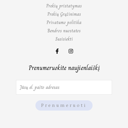
Prekių pristatymas
Prekių Grąžinimas
Privatumo politika
Bendros nuostatos
Susisiekti
Prenumeruokite naujienlaiškį
E
m
a
Prenumeruoti
i
l
*