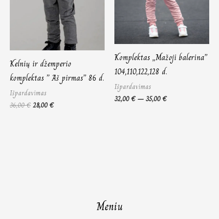
Komplektas „Mažoji balerina”
Kelnių ir džemperio
104,110,122,128 d.
komplektas ” Aš pirmas” 86 d.
Išpardavimas
Išpardavimas
32,00
€
–
35,00
€
36,00
€
28,00
€
Meniu