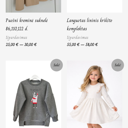
Puošni kreminė suknelė
Languotas lininis krikšto
86,110,122 d.
komplektas
Išpardavimas
Išpardavimas
25,00
€
–
30,00
€
55,00
€
–
58,00
€
Original
Current
Price
Sale!
Sale!
price
price
range:
was:
is:
25,00 €
24,00 €.
18,00 €.
through
27,00 €