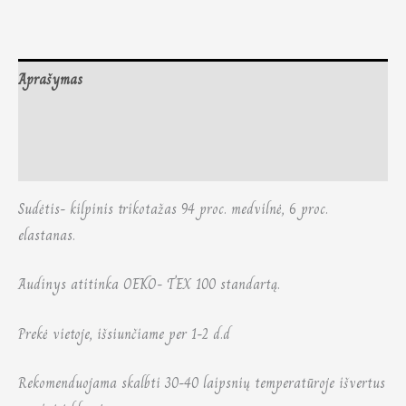
Aprašymas
Papildoma informacija
Atsiliepimai (0)
Sudėtis- kilpinis trikotažas 94 proc. medvilnė, 6 proc.
elastanas.
Audinys atitinka OEKO- TEX 100 standartą.
Prekė vietoje, išsiunčiame per 1-2 d.d
Rekomenduojama skalbti 30-40 laipsnių temperatūroje išvertus