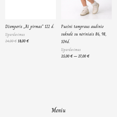
Džemperis „Aš pirmas” 122 d.
Puošni tampraus audinio
suknelė su nėriniais 86, 98,
Išpardavimas
24,00
€
18,00
€
104d.
Išpardavimas
25,00
€
–
27,00
€
Meniu