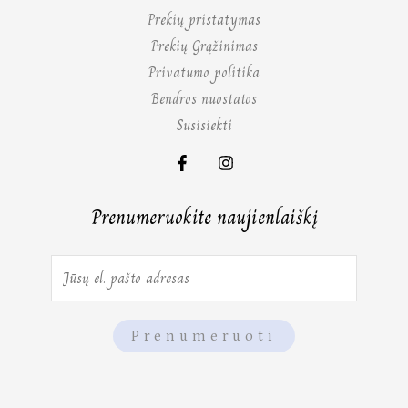
Prekių pristatymas
Prekių Grąžinimas
Privatumo politika
Bendros nuostatos
Susisiekti
Prenumeruokite naujienlaiškį
E
m
a
Prenumeruoti
i
l
*