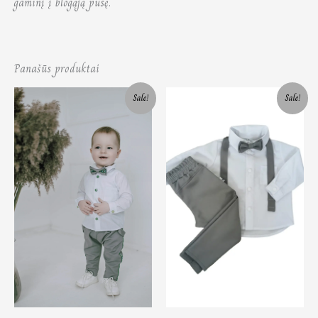
gaminį į blogąją pusę.
Panašūs produktai
Original
Current
Original
Current
Sale!
Sale!
price
price
price
price
was:
is:
was:
is:
75,00 €.
50,00 €.
79,00 €.
50,00 €.