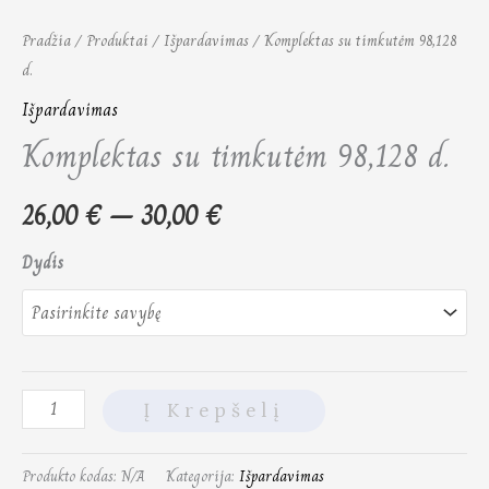
Pradžia
/
Produktai
/
Išpardavimas
/ Komplektas su timkutėm 98,128
d.
Išpardavimas
Komplektas su timkutėm 98,128 d.
26,00
€
–
30,00
€
Dydis
Į Krepšelį
Produkto kodas:
N/A
Kategorija:
Išpardavimas