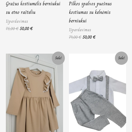
Gražus kostiumėlis berniukui
Pilkos spalvos puošnus
su etno rašteliu
kostiumas su kelnėmis
berniukui
Išpardavimas
75,00
€
50,00
€
Išpardavimas
79,00
€
50,00
€
Price
Price
Sale!
Sale!
range:
range:
25,00 €
55,00 €
through
through
30,00 €
58,00 €