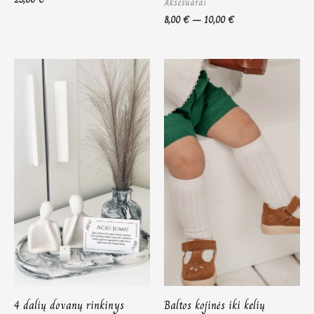
Aksesuarai
8,00
€
–
10,00
€
4 dalių dovanų rinkinys
Baltos kojinės iki kelių