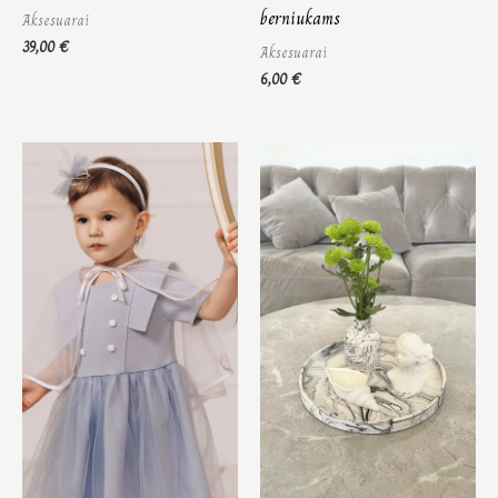
berniukams
Aksesuarai
39,00
€
Aksesuarai
6,00
€
Price
range:
46,00 €
through
48,00 €