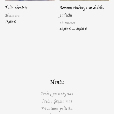
Dovanų rinkinys su dideliu
Tulio skraistė
padėklu
Aksesuarai
18,00
€
Aksesuarai
46,00
€
–
48,00
€
Meniu
Prekių pristatymas
Prekių Grąžinimas
Privatumo politika