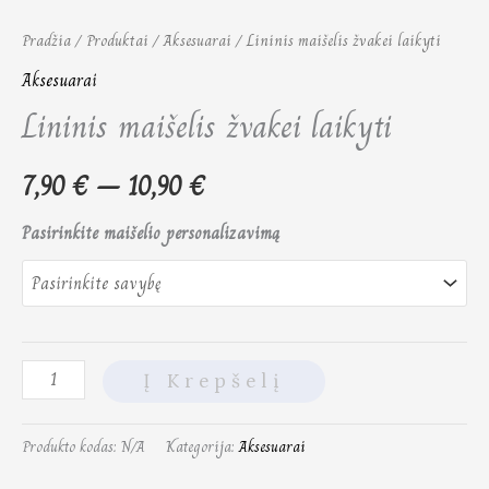
Pradžia
/
Produktai
/
Aksesuarai
/ Lininis maišelis žvakei laikyti
Aksesuarai
Lininis maišelis žvakei laikyti
7,90
€
–
10,90
€
Pasirinkite maišelio personalizavimą
Į Krepšelį
Produkto kodas:
N/A
Kategorija:
Aksesuarai