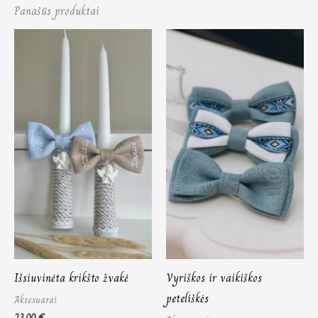
Panašūs produktai
Price
range:
8,00 €
through
10,00 €
Išsiuvinėta krikšto žvakė
Vyriškos ir vaikiškos
peteliškės
Aksesuarai
23,00
€