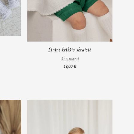
Lininė krikšto skraistė
Aksesuarai
19,00
€
ice
Price
nge:
range:
0,00 €
75,00 €
rough
through
1,00 €
87,00 €