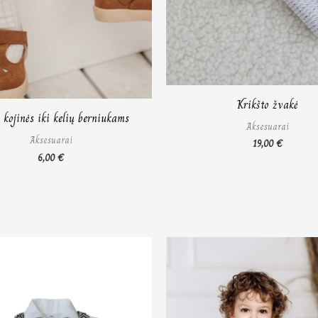
Krikšto žvakė
 kojinės iki kelių berniukams
Aksesuarai
Aksesuarai
19,00
€
6,00
€
Price
Pr
range:
ra
75,00 €
10
through
th
87,00 €
11