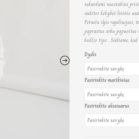
sukurdami nuostabius pris
aukštos kokybės lininio aud
Petnešu ilgis reguliuojasi, 
paprastus arba papuoštus nė
bodžio tipo. Siekiame, kad r
Dydis
Pasirinkite marškinius
Pasirinkite aksesuarus