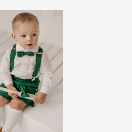
Price
range:
75,00 €
through
87,00 €