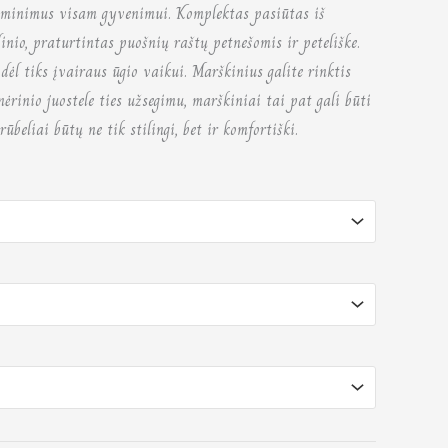
iminimus visam gyvenimui. Komplektas pasiūtas iš
inio, praturtintas puošnių raštų petnešomis ir peteliške.
todėl tiks įvairaus ūgio vaikui. Marškinius galite rinktis
rinio juostele ties užsegimu, marškiniai tai pat gali būti
ūbeliai būtų ne tik stilingi, bet ir komfortiški.