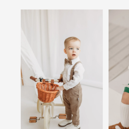
Price
range:
75,00 €
through
87,00 €