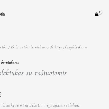
MAI
 rūbai
Price
/
Krikšto rūbai berniukams
/ Krikštynų komplektukas su
range:
i berniukams
75,00 €
lektukas su raštuotomis
through
87,00 €
€
akimirką su mūsų išskirtiniais proginiais rūbeliais,