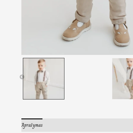
Aprašymas
Papildoma informacija
Atsiliepimai (0)