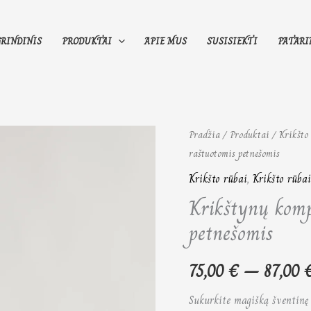
GRINDINIS
PRODUKTAI
APIE MUS
SUSISIEKTI
PATARI
produkto
Pradžia
/
Produktai
/
Krikšto
raštuotomis petnešomis
kiekis:
Krikštynų
Krikšto rūbai
,
Krikšto rūba
komplektukas
Krikštynų komp
su
petnešomis
raštuotomis
petnešomis
75,00
€
–
87,00
Sukurkite magišką šventinę 