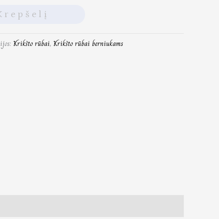
Krepšelį
ijos:
Krikšto rūbai
,
Krikšto rūbai berniukams