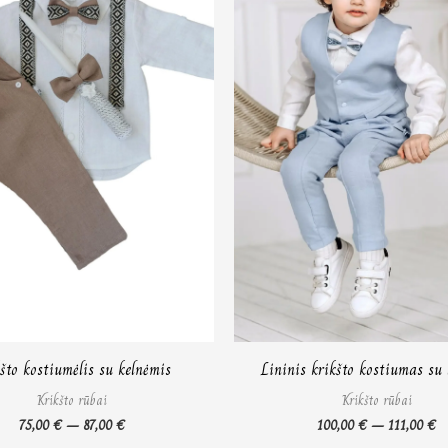
što kostiumėlis su kelnėmis
Lininis krikšto kostiumas su 
Krikšto rūbai
Krikšto rūbai
75,00
€
–
87,00
€
100,00
€
–
111,00
€