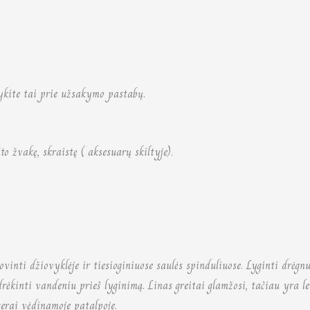
dykite tai prie užsakymo pastabų.
o žvakę, skraistę ( aksesuarų skiltyje).
vinti džiovyklėje ir tiesioginiuose saulės spinduliuose. Lyginti drėgnu
kinti vandeniu prieš lyginimą. Linas greitai glamžosi, tačiau yra le
gerai vėdinamoje patalpoje.