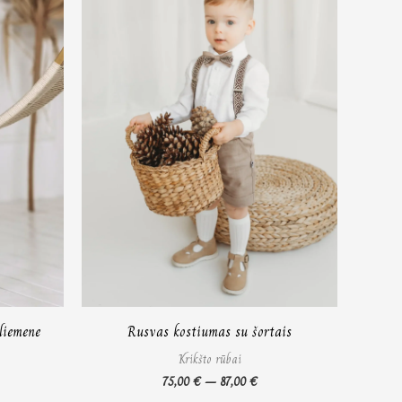
liemene
Rusvas kostiumas su šortais
Krikšto rūbai
75,00
€
–
87,00
€