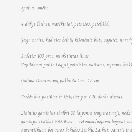
Spalva- smėlio
4 dalys (kelnės, marškiniai, petnešos, peteliškė)
Jeigu norite, kad ties kelnių kišenėmis būtų sagutės, nuro
Sudėtis: 100 proc. minkštintas linas
Papildomai galite įsigyti peteliškes vaikams, vyrams, krikšt
Galima išmatavimų paklaida 1cm -1.5 cm
Prekės bus pasiūtos ir išsiųstos per 7-10 darbo dienas.
Lininius gaminius skalbti 30 laipsnių temperatūroje, nedžio
gaminys visiškai išdžiūvęs – rekomenduojama lengvai sudrė
autentiškumo bei geros kokybės ženklu. Laikyti sausoje ir 