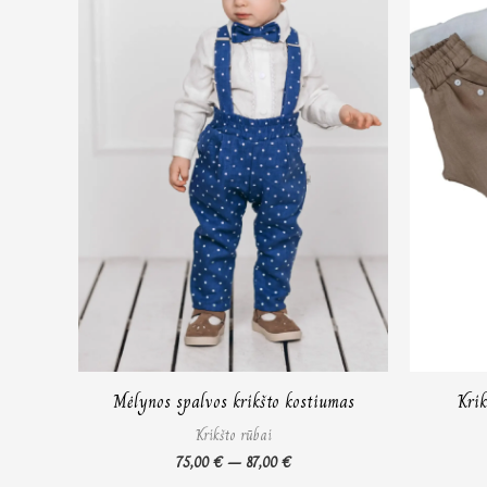
Mėlynos spalvos krikšto kostiumas
Krik
Krikšto rūbai
75,00
€
–
87,00
€