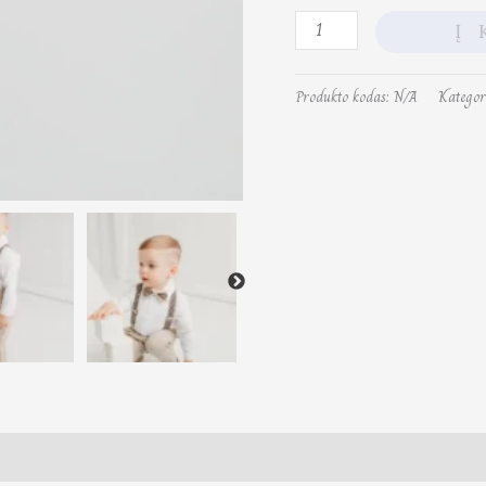
Į 
Produkto kodas:
N/A
Kategor