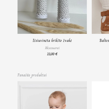
Išsiuvinėta krikšto žvakė
Baltos
Aksesuarai
23,00
€
Panašūs produktai
Price
range:
75,00 €
through
87,00 €