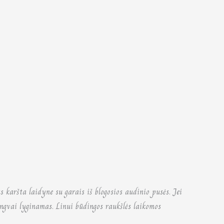
s karšta laidyne su garais iš blogosios audinio pusės. Jei
ngvai lyginamas. Linui būdingos raukšlės laikomos