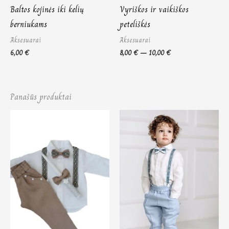
Baltos kojinės iki kelių
Vyriškos ir vaikiškos
berniukams
peteliškės
Aksesuarai
Aksesuarai
6,00
€
8,00
€
–
10,00
€
Panašūs produktai
Price
Price
range:
range:
75,00 €
75,00 €
through
through
87,00 €
87,00 €