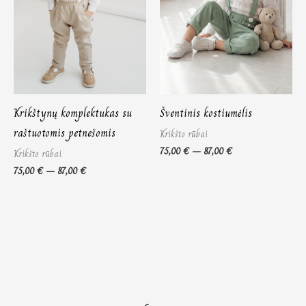
Krikštynų komplektukas su
Šventinis kostiumėlis
raštuotomis petnešomis
Krikšto rūbai
75,00
€
–
87,00
€
Krikšto rūbai
75,00
€
–
87,00
€