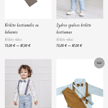
Krikšto kostiumėlis su
Žydros spalvos krikšto
kelnėmis
kostiumas
Krikšto rūbai
Krikšto rūbai
75,00
€
–
87,00
€
75,00
€
–
87,00
€
Price
Original
Current
Sale!
range:
price
price
75,00 €
was:
is:
through
75,00 €.
50,00 €.
87,00 €