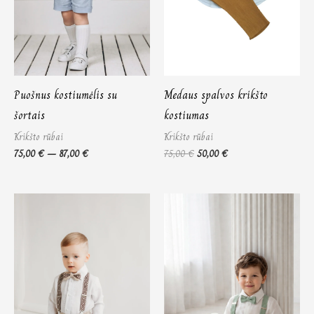
Puošnus kostiumėlis su
Medaus spalvos krikšto
šortais
kostiumas
Krikšto rūbai
Krikšto rūbai
75,00
€
–
87,00
€
75,00
€
50,00
€
Price
Price
range:
range:
75,00 €
75,00 €
through
through
87,00 €
87,00 €