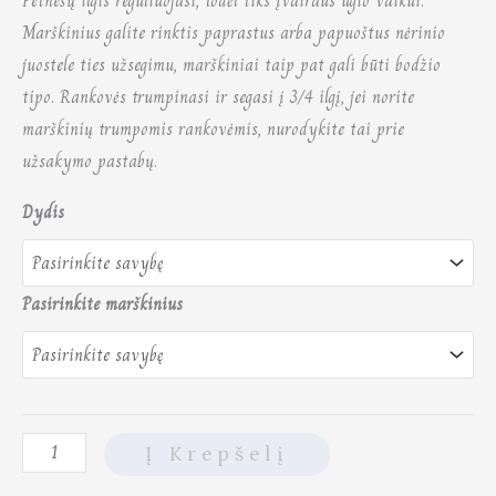
Petnešų ilgis reguliuojasi, todėl tiks įvairaus ūgio vaikui.
Marškinius galite rinktis paprastus arba papuoštus nėrinio
juostele ties užsegimu, marškiniai taip pat gali būti bodžio
tipo. Rankovės trumpinasi ir segasi į 3/4 ilgį, jei norite
marškinių trumpomis rankovėmis, nurodykite tai prie
užsakymo pastabų.
Dydis
Pasirinkite marškinius
Į Krepšelį