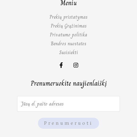
Meniu
Prekių pristatymas
Prekių Grąžinimas
Privatumo politika
Bendros nuostatos
Susisiekti
Prenumeruokite naujienlaiškį
E
m
a
Prenumeruoti
i
l