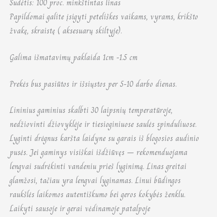
Sudėtis: 100 proc. minkštintas linas
Papildomai galite įsigyti peteliškes vaikams, vyrams, krikšto
žvakę, skraistę ( aksesuarų skiltyje).
Galima išmatavimų paklaida 1cm -1.5 cm
Prekės bus pasiūtos ir išsiųstos per 5-10 darbo dienas.
Lininius gaminius skalbti 30 laipsnių temperatūroje,
nedžiovinti džiovyklėje ir tiesioginiuose saulės spinduliuose.
Lyginti drėgnus karšta laidyne su garais iš blogosios audinio
pusės. Jei gaminys visiškai išdžiūvęs – rekomenduojama
lengvai sudrėkinti vandeniu prieš lyginimą. Linas greitai
glamžosi, tačiau yra lengvai lyginamas. Linui būdingos
raukšlės laikomos autentiškumo bei geros kokybės ženklu.
Laikyti sausoje ir gerai vėdinamoje patalpoje