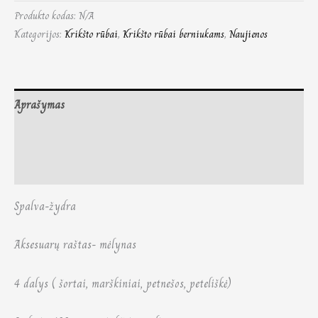
Produkto kodas:
N/A
Kategorijos:
Krikšto rūbai
,
Krikšto rūbai berniukams
,
Naujienos
Aprašymas
Papildoma informacija
Atsiliepimai (0)
Spalva-žydra
Aksesuarų raštas- mėlynas
4 dalys ( šortai, marškiniai, petnešos, peteliškė)