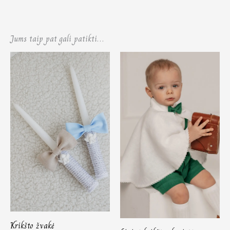
Jums taip pat gali patikti…
Krikšto žvakė