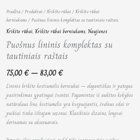
Pradžia
/
Produktai
/
Krikšto rūbai
/
Krikšto rūbai
berniukams
/ Puošnus lininis komplektas su tautiniais raštais
Krikšto rūbai
,
Krikšto rūbai berniukams
,
Naujienos
Puošnus lininis komplektas su
tautiniais raštais
75,00
€
–
83,00
€
Lininis krikšto kostiumėlis berniukui – elegantiškas ir patogus
pasirinkimas ypatingai šventei. Pagamintas iš aukštos kokybės
natūralaus lino, kostiumėlis yra kvėpuojantis, švelnus odai ir
puikiai tinka šiltajam sezonui. Klasikinio dizaino, lengvai
derinamas su aksesuarais.