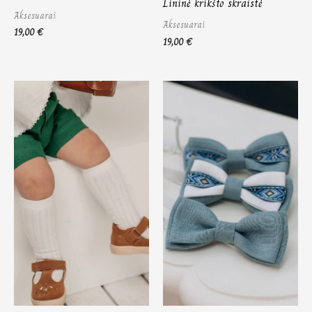
Lininė krikšto skraistė
Aksesuarai
Aksesuarai
19,00
€
19,00
€
Price
range:
8,00 €
through
10,00 €