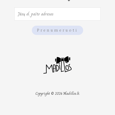
E
m
a
Prenumeruoti
i
l
*
Copyright © 2026 Madillos.lt.