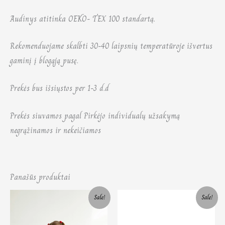
Audinys atitinka OEKO- TEX 100 standartą.
Rekomenduojame skalbti 30-40 laipsnių temperatūroje išvertus
gaminį į blogąją pusę.
Prekės bus išsiųstos per 1-3 d.d
Prekės siuvamos pagal Pirkėjo individualų užsakymą
negrąžinamos ir nekeičiamos
Panašūs produktai
Original
Current
Original
Current
Sale!
Sale!
price
price
price
price
was:
is:
was:
is:
40,00 €.
25,00 €.
75,00 €.
50,00 €.