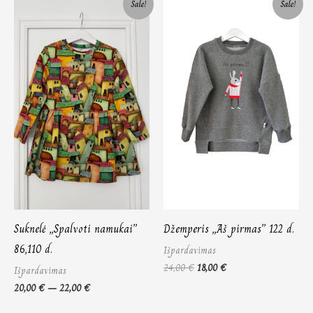
Sale!
Sale!
range:
price
price
20,00 €
was:
is:
through
24,00 €.
18,00 €.
22,00 €
Suknelė „Spalvoti namukai”
Džemperis „Aš pirmas” 122 d.
86,110 d.
Išpardavimas
24,00
€
18,00
€
Išpardavimas
20,00
€
–
22,00
€