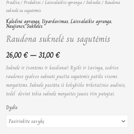
Pradžia
/
Produktai
/
Laisvalaikio apranga
/
Suknelės
/ Raudona
suknelė su sagutėmis
Kalėdinė apranga
,
Išpardavimas
,
Laisvalaikio apranga
,
Naujienos
,
Suknelės
Raudona suknelė su sagutėmis
26,00
€
–
31,00
€
Suknelė ir šventėms ir kasdienai! Ryški ir žavinga, sodrios
raudonos spalvos suknutė puošta sagutėmis patiks visoms
mergaitėms. Suknelė pasiūta iš kokybiško trikotažinio audinio,
todėl dėvint tokia suknelė mergaitės jausis itin patogiai.
Dydis