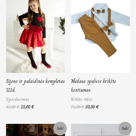
Sijono ir palaidinės kompletas
Medaus spalvos krikšto
122d.
kostiumas
Išpardavimas
Krikšto rūbai
40,00
€
25,00
€
75,00
€
50,00
€
Price
Price
Sale!
Sale!
range:
range: