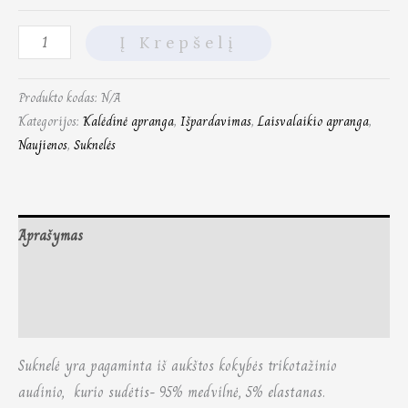
Į Krepšelį
Produkto kodas:
N/A
Kategorijos:
Kalėdinė apranga
,
Išpardavimas
,
Laisvalaikio apranga
,
Naujienos
,
Suknelės
Aprašymas
Papildoma informacija
Atsiliepimai (0)
Suknelė yra pagaminta iš aukštos kokybės trikotažinio
audinio, kurio sudėtis- 95% medvilnė, 5% elastanas.