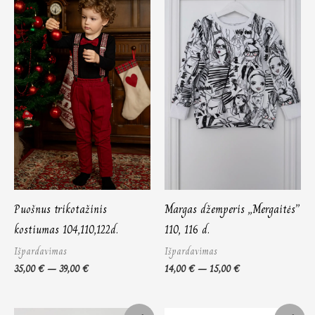
35,00 €
14,00 €
through
through
39,00 €
15,00 €
Puošnus trikotažinis
Margas džemperis „Mergaitės”
kostiumas 104,110,122d.
110, 116 d.
Išpardavimas
Išpardavimas
35,00
€
–
39,00
€
14,00
€
–
15,00
€
Price
Original
Current