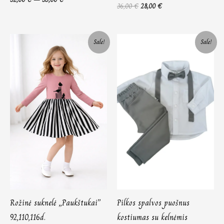
36,00
€
28,00
€
Price
Original
Current
Sale!
Sale!
range:
price
price
24,00 €
was:
is:
through
79,00 €.
50,00 €.
26,00 €
Rožinė suknelė „Paukštukai”
Pilkos spalvos puošnus
92,110,116d.
kostiumas su kelnėmis