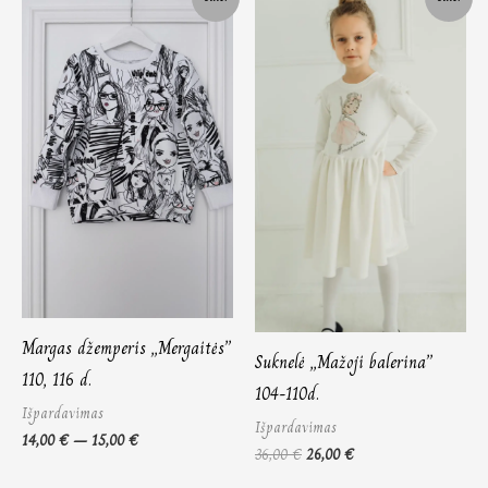
range:
price
price
14,00 €
was:
is:
through
36,00 €.
26,00 €.
15,00 €
Margas džemperis „Mergaitės”
Suknelė „Mažoji balerina”
110, 116 d.
104-110d.
Išpardavimas
Išpardavimas
14,00
€
–
15,00
€
36,00
€
26,00
€