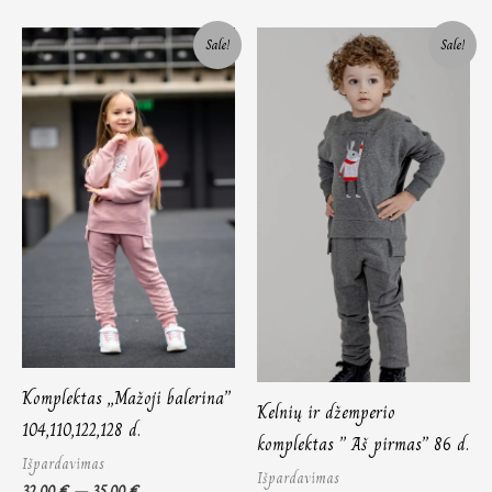
Price
Original
Current
Sale!
Sale!
range:
price
price
32,00 €
was:
is:
through
36,00 €.
28,00 €.
35,00 €
Komplektas „Mažoji balerina”
Kelnių ir džemperio
104,110,122,128 d.
komplektas ” Aš pirmas” 86 d.
Išpardavimas
Išpardavimas
32,00
€
–
35,00
€