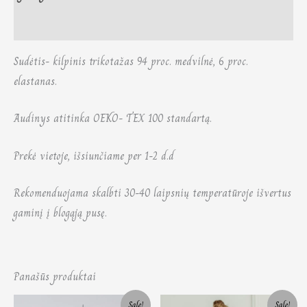
Atsiliepimai (0)
Sudėtis- kilpinis trikotažas 94 proc. medvilnė, 6 proc.
elastanas.
Audinys atitinka OEKO- TEX 100 standartą.
Prekė vietoje, išsiunčiame per 1-2 d.d
Rekomenduojama skalbti 30-40 laipsnių temperatūroje išvertus
gaminį į blogąją pusę.
Panašūs produktai
Price
Original
Current
Sale!
Sale!