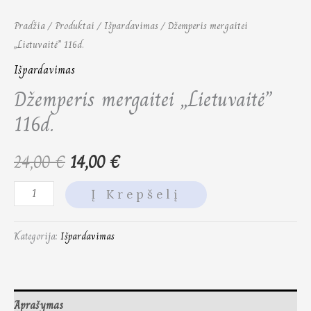
Pradžia
/
Produktai
/
Išpardavimas
/ Džemperis mergaitei
„Lietuvaitė” 116d.
Išpardavimas
Džemperis mergaitei „Lietuvaitė”
116d.
24,00
€
14,00
€
Į Krepšelį
Kategorija:
Išpardavimas
Aprašymas