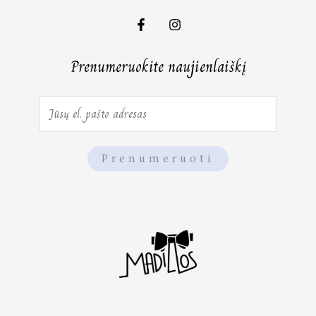
Prenumeruokite naujienlaiškį
E
m
a
Prenumeruoti
i
l
*