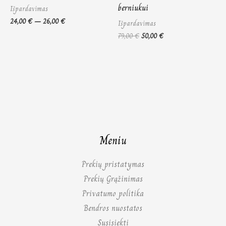
berniukui
Išpardavimas
24,00
€
–
26,00
€
Išpardavimas
79,00
€
50,00
€
Meniu
Prekių pristatymas
Prekių Grąžinimas
Privatumo politika
Bendros nuostatos
Susisiekti