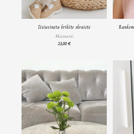
Išsiuvinėta krikšto skraistė
Rankomi
Aksesuarai
23,00
€
Price
range:
46,00 €
through
48,00 €