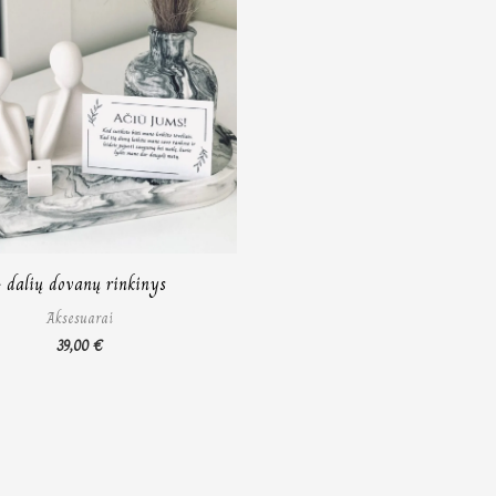
 dalių dovanų rinkinys
Aksesuarai
39,00
€