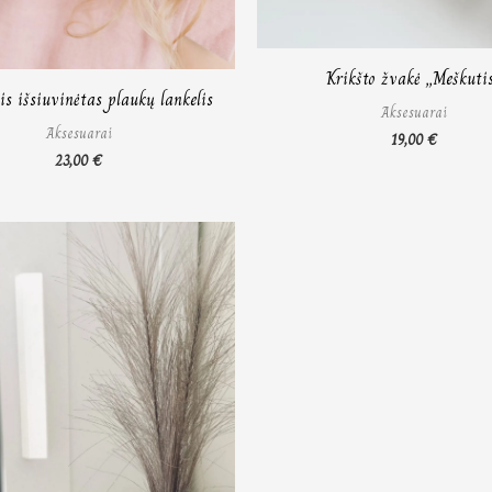
Krikšto žvakė „Meškuti
s išsiuvinėtas plaukų lankelis
Aksesuarai
Aksesuarai
19,00
€
23,00
€