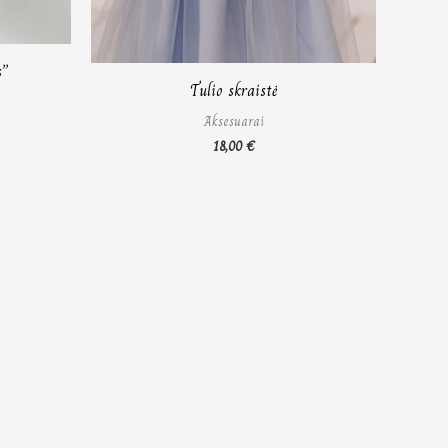
s”
Tulio skraistė
Aksesuarai
18,00
€