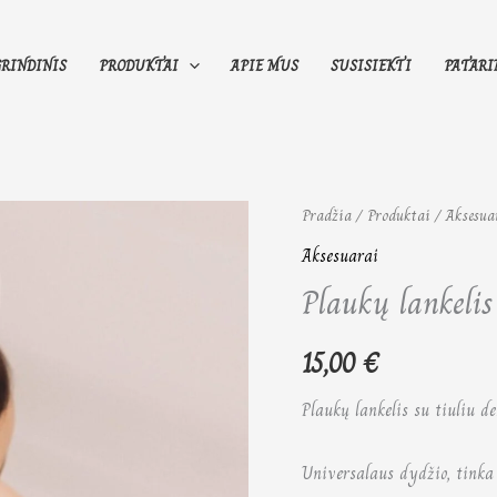
GRINDINIS
PRODUKTAI
APIE MUS
SUSISIEKTI
PATARI
produkto
Pradžia
/
Produktai
/
Aksesua
kiekis:
Aksesuarai
Plaukų
Plaukų lankelis
lankelis
15,00
€
Plaukų lankelis su tiuliu d
Universalaus dydžio, tinka