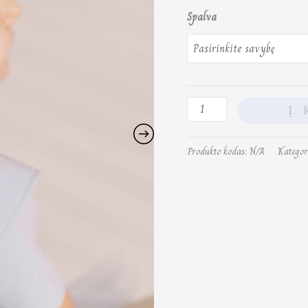
Spalva
Į 
Produkto kodas:
N/A
Kategor