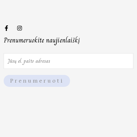
Prenumeruokite naujienlaiškį
E
m
a
Prenumeruoti
i
l
*