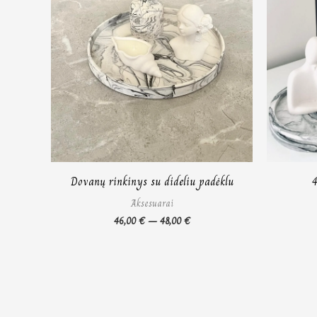
Dovanų rinkinys su dideliu padėklu
4
Aksesuarai
46,00
€
–
48,00
€