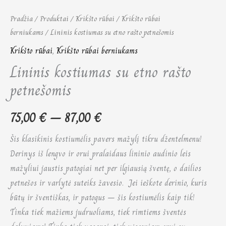
Pradžia
/
Produktai
/
Krikšto rūbai
/
Krikšto rūbai
berniukams
/ Lininis kostiumas su etno rašto petnešomis
Krikšto rūbai
,
Krikšto rūbai berniukams
Lininis kostiumas su etno rašto
petnešomis
75,00
€
–
87,00
€
Šis klasikinis kostiumėlis pavers mažylį tikru džentelmenu!
Derinys iš lengvo ir orui pralaidaus lininio audinio leis
mažyliui jaustis patogiai net per ilgiausią šventę, o dailios
petnešos ir varlytė suteiks žavesio. Jei ieškote derinio, kuris
būtų ir šventiškas, ir patogus – šis kostiumėlis kaip tik!
Tinka tiek mažiems judruoliams, tiek rimtiems šventės