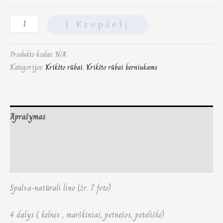
Į Krepšelį
Produkto kodas:
N/A
Kategorijos:
Krikšto rūbai
,
Krikšto rūbai berniukams
Aprašymas
Papildoma informacija
Atsiliepimai (0)
Spalva-natūrali lino (žr. 7 foto)
4 dalys ( kelnės , marškiniai, petnešos, peteliškė)