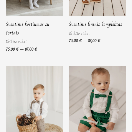
Šventinis kostiumas su
Šventinis lininis komplektas
šortais
Krikšto rūbai
75,00
€
–
87,00
€
Krikšto rūbai
75,00
€
–
87,00
€
Price
Price
range:
range:
75,00 €
75,00 €
through
through
87,00 €
87,00 €