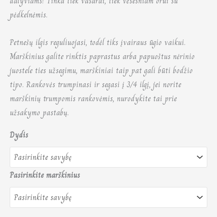
dalyviams! Tinka tiek vasarai, tiek vėsesniam orui su
pėdkelnėmis.
Petnešų ilgis reguliuojasi, todėl tiks įvairaus ūgio vaikui.
Marškinius galite rinktis paprastus arba papuoštus nėrinio
juostele ties užsegimu, marškiniai taip pat gali būti bodžio
tipo. Rankovės trumpinasi ir segasi į 3/4 ilgį, jei norite
marškinių trumpomis rankovėmis, nurodykite tai prie
užsakymo pastabų.
Dydis
Pasirinkite marškinius