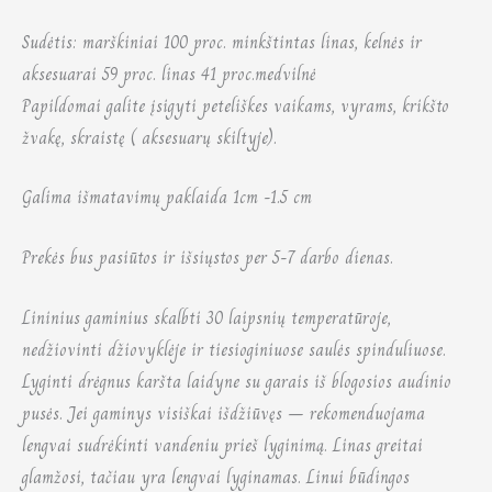
Sudėtis: marškiniai 100 proc. minkštintas linas, kelnės ir
aksesuarai 59 proc. linas 41 proc.medvilnė
Papildomai galite įsigyti peteliškes vaikams, vyrams, krikšto
žvakę, skraistę ( aksesuarų skiltyje).
Galima išmatavimų paklaida 1cm -1.5 cm
Prekės bus pasiūtos ir išsiųstos per 5-7 darbo dienas.
Lininius gaminius skalbti 30 laipsnių temperatūroje,
nedžiovinti džiovyklėje ir tiesioginiuose saulės spinduliuose.
Lyginti drėgnus karšta laidyne su garais iš blogosios audinio
pusės. Jei gaminys visiškai išdžiūvęs – rekomenduojama
lengvai sudrėkinti vandeniu prieš lyginimą. Linas greitai
glamžosi, tačiau yra lengvai lyginamas. Linui būdingos