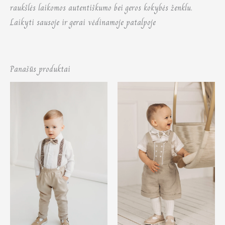
raukšlės laikomos autentiškumo bei geros kokybės ženklu.
Laikyti sausoje ir gerai vėdinamoje patalpoje
Panašūs produktai
Price
Price
range:
range:
75,00 €
70,00 €
through
through
87,00 €
74,00 €