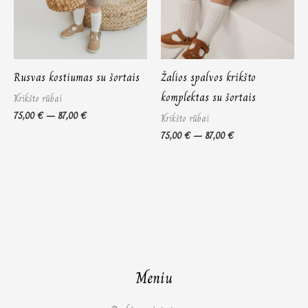
Rusvas kostiumas su šortais
Žalios spalvos krikšto
komplektas su šortais
Krikšto rūbai
75,00
€
–
87,00
€
Krikšto rūbai
75,00
€
–
87,00
€
Meniu