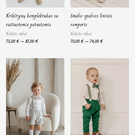
Krikštynų komplektukas su
Smėlio spalvos lininis
raštuotomis petnešomis
romperis
Krikšto rūbai
Krikšto rūbai
75,00
€
–
87,00
€
70,00
€
–
74,00
€
Price
Price
range:
range:
75,00 €
75,00 €
through
through
87,00 €
87,00 €