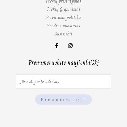
Prekių pristatymas
Prekių Grąžinimas
Privatumo politika
Bendros nuostatos
Susisiekti
Prenumeruokite naujienlaiškį
E
m
a
Prenumeruoti
i
l
*