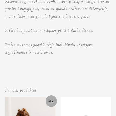
Rekomenduojame skalbti 30-40 laipsnių temperatūroje išvertus
gaminį į blogąją pusę, rūbų su spauda nedžiovinti džiovyklėje,
vietas dekoruotas spauda lyginti iš blogosios pusės.
Prekės bus pasiūtos ir išsiųstos per 3-6 darbo dienas.
Prekės siuvamos pagal Pirkėjo individualų užsakymą
negrąžinamos ir nekeičiamos.
Panašūs produktai
Price
Price
Sale!
range:
range:
26,00 €
18,00 €
through
through