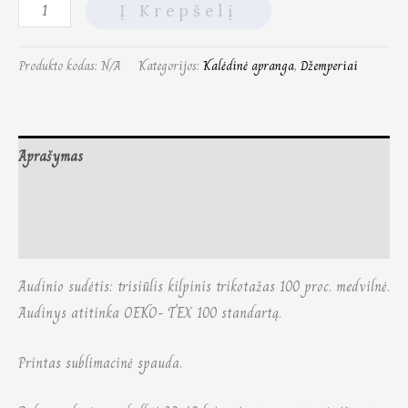
Į Krepšelį
Produkto kodas:
N/A
Kategorijos:
Kalėdinė apranga
,
Džemperiai
Aprašymas
Papildoma informacija
Atsiliepimai (0)
Audinio sudėtis: trisiūlis kilpinis trikotažas 100 proc. medvilnė.
Audinys atitinka OEKO- TEX 100 standartą.
Printas sublimacinė spauda.