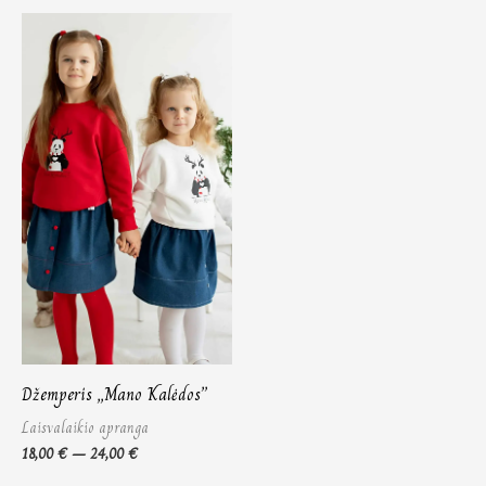
Price
range:
18,00 €
through
24,00 €
Džemperis „Mano Kalėdos”
Laisvalaikio apranga
18,00
€
–
24,00
€