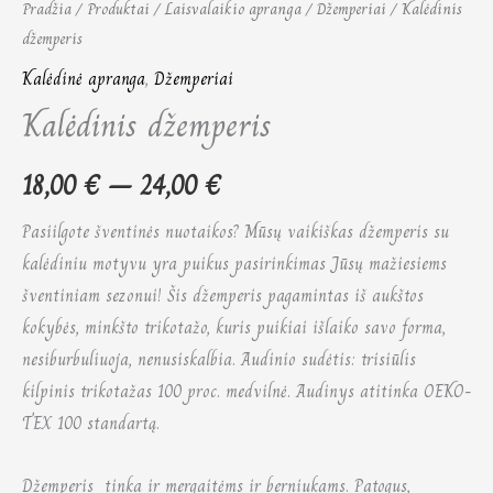
Pradžia
/
Produktai
/
Laisvalaikio apranga
/
Džemperiai
/ Kalėdinis
džemperis
Kalėdinė apranga
,
Džemperiai
Kalėdinis džemperis
18,00
€
–
24,00
€
Pasiilgote šventinės nuotaikos? Mūsų vaikiškas džemperis su
kalėdiniu motyvu yra puikus pasirinkimas Jūsų mažiesiems
šventiniam sezonui! Šis džemperis pagamintas iš aukštos
kokybės, minkšto trikotažo, kuris puikiai išlaiko savo forma,
nesiburbuliuoja, nenusiskalbia. Audinio sudėtis: trisiūlis
kilpinis trikotažas 100 proc. medvilnė. Audinys atitinka OEKO-
TEX 100 standartą.
Džemperis tinka ir mergaitėms ir berniukams. Patogus,