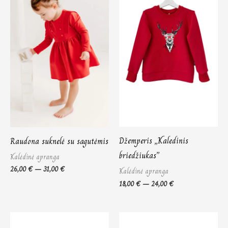
31,00 €
24,00 €
Džemperis „Kaledinis
Raudona suknelė su sagutėmis
briedžiukas”
Kalėdinė apranga
26,00
€
–
31,00
€
Kalėdinė apranga
18,00
€
–
24,00
€
Price
Price
range:
range: