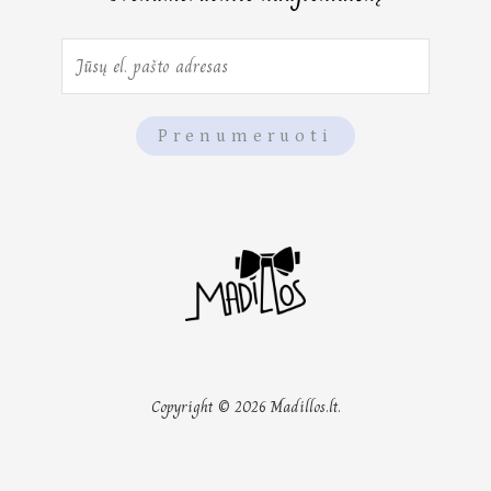
E
m
a
Prenumeruoti
i
l
*
Copyright © 2026 Madillos.lt.