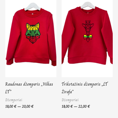
18,00 €
18,00 €
through
through
20,00 €
22,00 €
Raudonas džemperis „Vilkas
Trikotažinis džemperis „LT
LT”
Žirafa”
Džemperiai
Džemperiai
18,00
€
–
20,00
€
18,00
€
–
22,00
€